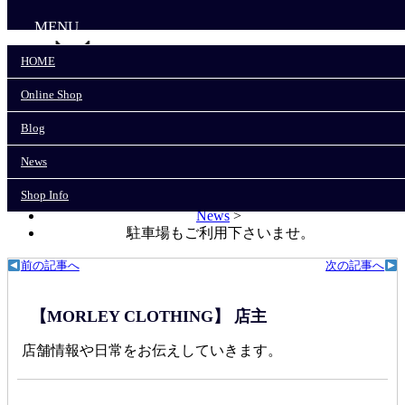
MENU
HOME
Online Shop
HOME
Online Shop
Blog
Blog
News
News
Shop Info
Shop Info
モーリークロージングTOP
>
News
>
駐車場もご利用下さいませ。
前の記事へ
次の記事へ
【MORLEY CLOTHING】 店主
店舗情報や日常をお伝えしていきます。