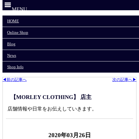
MENU
HOME
HOME
Online Shop
Online Shop
Blog
News
Blog
Shop Info
News
モーリークロージングTOP
>
DECHO/デコ
>
Shop Info
DECHO LOGO CAP
◀前の記事へ
次の記事へ▶
【MORLEY CLOTHING】 店主
店舗情報や日常をお伝えしていきます。
2020年03月26日