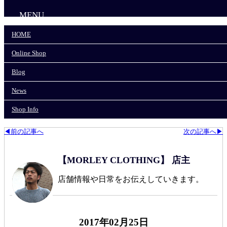
MENU
HOME
HOME
Online Shop
Online Shop
Blog
News
Blog
Shop Info
News
モーリークロージングTOP
>
CLOCK HAND/クロックハンド
>
Shop Info
CLOCK HAND BLACK SLIM(着用4ヶ月半)
◀前の記事へ
次の記事へ▶
【MORLEY CLOTHING】 店主
店舗情報や日常をお伝えしていきます。
2017年02月25日