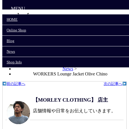
MENU
HOME
Online Shop
HOME
Online Shop
Blog
Blog
News
News
Shop Info
Shop Info
モーリークロージングTOP
>
News
>
WORKERS Lounge Jacket Olive Chino
前の記事へ
次の記事へ
【MORLEY CLOTHING】 店主
店舗情報や日常をお伝えしていきます。