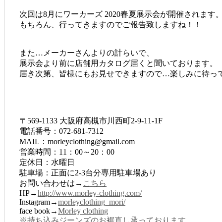
次回は8月にワーカーズ 2020春夏展示会が開催されます
もちろん、行ってきますのでご報告致しますね！！
また…メーカーさんよりの計らいで、
展示会より前に店舗用カタログ届くと聞いております。
届き次第、皆様にもお見せできますので…楽しみに待って
〒569-1133 大阪府高槻市川西町2-9-11-1F
電話番号：072-681-7312
MAIL：morleyclothing@gmail.com
営業時間：11：00～20：00
定休日：水曜日
駐車場：正面に2-3台分専用駐車場あり
お問い合わせは→
こちら
HP→
http://www.morley-clothing.com/
Instagram→
morleyclothing_mori/
face book→
Morley clothing
※持ち込みジーンズのお裾直し承っております。