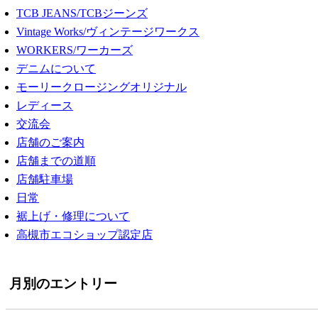
TCB JEANS/TCBジーンズ
Vintage Works/ヴィンテージワークス
WORKERS/ワーカーズ
デニムについて
モーリークロージングオリジナル
レディース
交流会
店舗のご案内
店舗までの道順
店舗駐車場
日常
裾上げ・修理について
高槻市エコショップ認定店
月別のエントリー